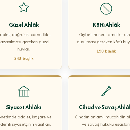
Güzel Ahlâk
Kötü Ahlâk
dalet, doğruluk, cömertlik…
Gıybet, hased, cimrilik… uz
kazanılması gereken güzel
durulması gereken kötü huyl
huylar.
190 başlık
243 başlık
Siyaset Ahlâkı
Cihad ve Savaş Ahlâ
netimde adalet, istişare ve
Cihadın anlamı, mücahidin ah
rdemli siyasetçinin vasıfları.
ve savaş hukuku esasları