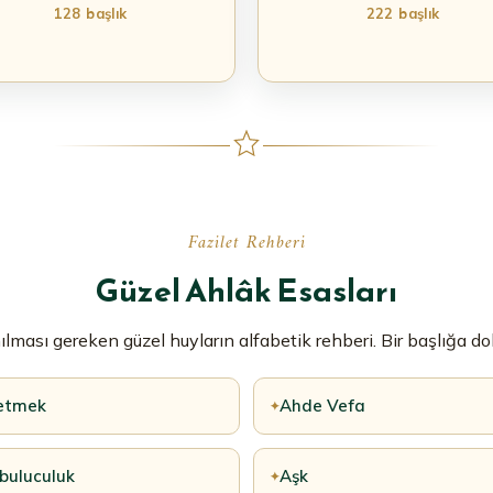
128 başlık
222 başlık
Fazilet Rehberi
Güzel Ahlâk Esasları
lması gereken güzel huyların alfabetik rehberi. Bir başlığa d
etmek
Ahde Vefa
✦
buluculuk
Aşk
✦