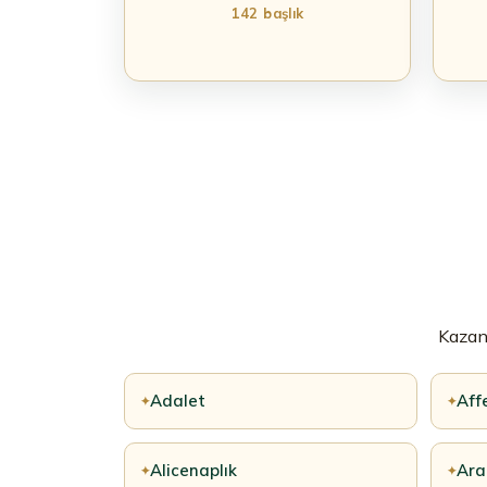
142 başlık
Kazanı
Adalet
Aff
✦
✦
Alicenaplık
Ara
✦
✦