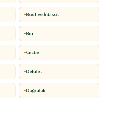
Bast ve İnbisat
✦
Birr
✦
Cezbe
✦
Delalet
✦
Doğruluk
✦