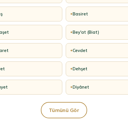
ış
Basiret
✦
aşet
Bey'at (Biat)
✦
aret
Cevdet
✦
et
Dehşet
✦
ayet
Diyânet
✦
Tümünü Gör