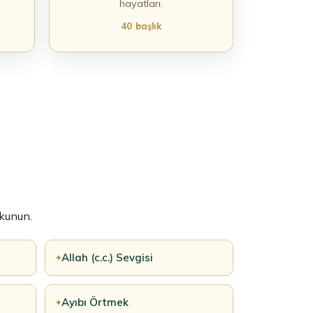
hayatları.
40 başlık
okunun.
Allah (c.c.) Sevgisi
✦
Ayıbı Örtmek
✦