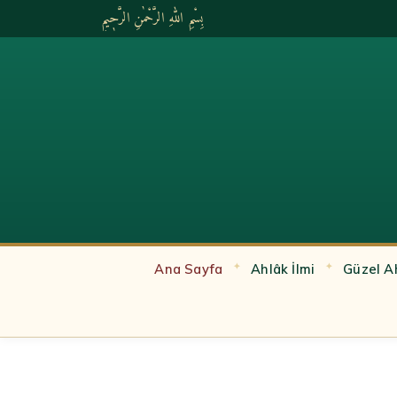
بِسْمِ اللّٰهِ الرَّحْمٰنِ الرَّحٖيمِ
Ana Sayfa
Ahlâk İlmi
Güzel A