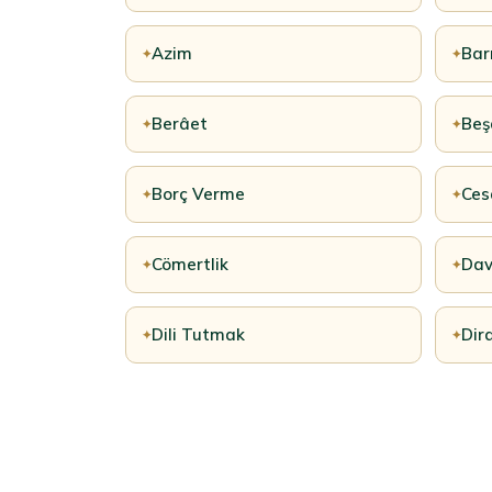
Azim
Bar
✦
✦
Berâet
Beş
✦
✦
Borç Verme
Ces
✦
✦
Cömertlik
Dav
✦
✦
Dili Tutmak
Dir
✦
✦