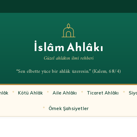
İslâm Ahlâkı
Güzel ahlâkın ilmî rehberi
“Sen elbette yüce bir ahlâk üzeresin.” (Kalem, 68/4)
hlâk
Kötü Ahlâk
Aile Ahlâkı
Ticaret Ahlâkı
Siy
Örnek Şahsiyetler