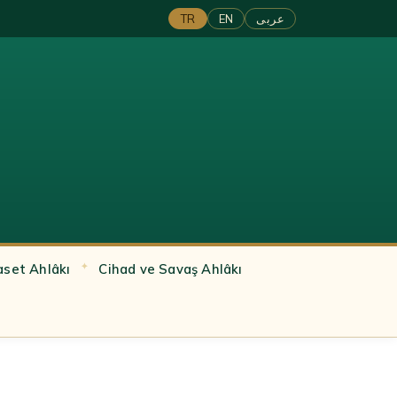
TR
EN
عربى
aset Ahlâkı
Cihad ve Savaş Ahlâkı