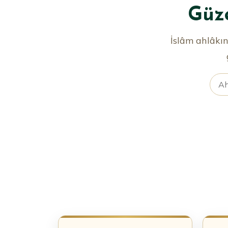
Güze
İslâm ahlâkın